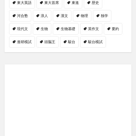
東大英語
東大首席
東進
歴史
河合塾
浪人
漢文
物理
独学
現代文
生物
生物基礎
英作文
要約
進研模試
頭脳王
駿台
駿台模試