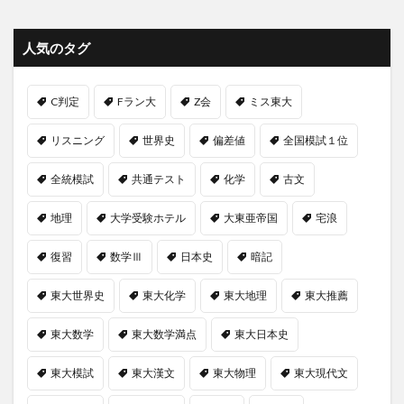
人気のタグ
C判定
Fラン大
Z会
ミス東大
リスニング
世界史
偏差値
全国模試１位
全統模試
共通テスト
化学
古文
地理
大学受験ホテル
大東亜帝国
宅浪
復習
数学Ⅲ
日本史
暗記
東大世界史
東大化学
東大地理
東大推薦
東大数学
東大数学満点
東大日本史
東大模試
東大漢文
東大物理
東大現代文