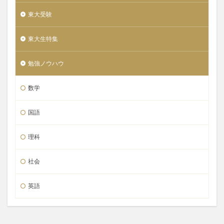
東大受験
東大生特集
勉強ノウハウ
数学
国語
理科
社会
英語