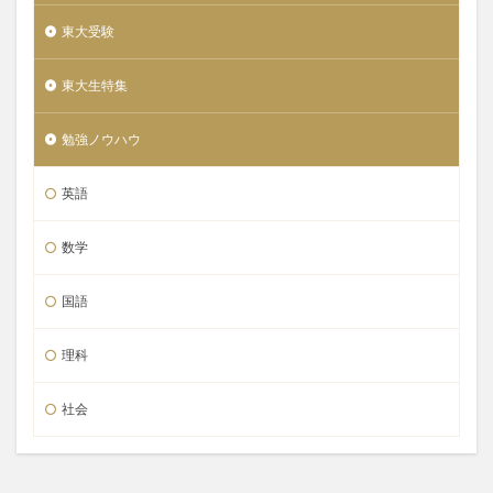
東大受験
東大生特集
勉強ノウハウ
英語
数学
国語
理科
社会