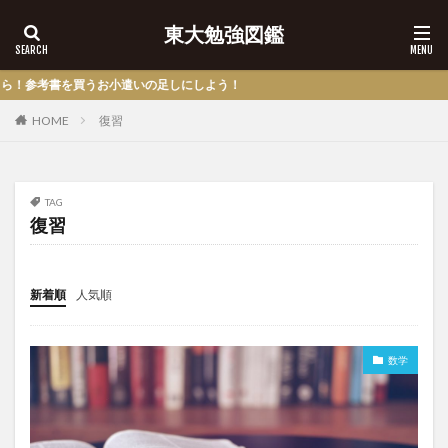
東大勉強図鑑
書を買うお小遣いの足しにしよう！
HOME
復習
TAG
復習
新着順
人気順
数学