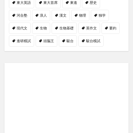
東大英語
東大首席
東進
歴史
河合塾
浪人
漢文
物理
独学
現代文
生物
生物基礎
英作文
要約
進研模試
頭脳王
駿台
駿台模試