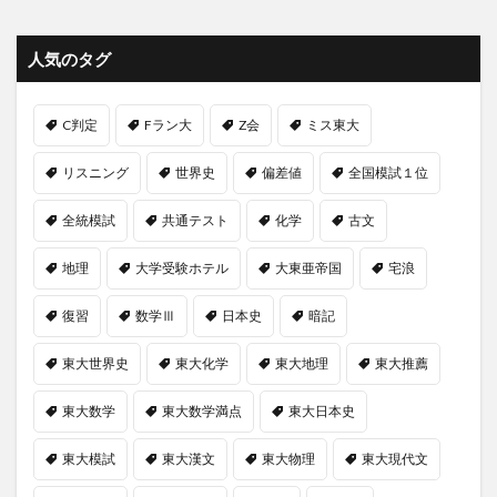
人気のタグ
C判定
Fラン大
Z会
ミス東大
リスニング
世界史
偏差値
全国模試１位
全統模試
共通テスト
化学
古文
地理
大学受験ホテル
大東亜帝国
宅浪
復習
数学Ⅲ
日本史
暗記
東大世界史
東大化学
東大地理
東大推薦
東大数学
東大数学満点
東大日本史
東大模試
東大漢文
東大物理
東大現代文