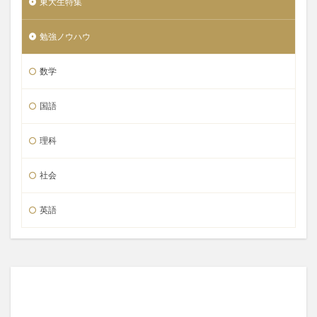
東大生特集
勉強ノウハウ
数学
国語
理科
社会
英語