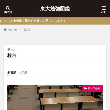
東大勉強図鑑
考書を買うお小遣いの足しにしよう！
HOME
駿台
TAG
駿台
新着順
人気順
塾・予備校