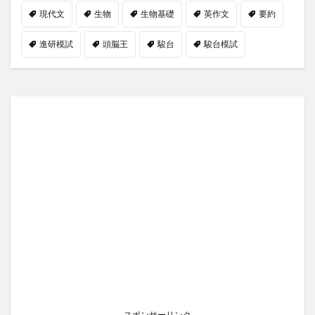
現代文
生物
生物基礎
英作文
要約
進研模試
頭脳王
駿台
駿台模試
スポンサーリンク