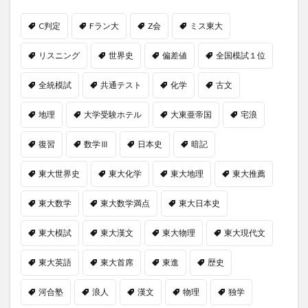
C判定
Fラン大
Z会
ミス東大
リスニング
世界史
偏差値
全国模試１位
全統模試
共通テスト
化学
古文
地理
大学受験ホテル
大東亜帝国
宅浪
復習
数学Ⅲ
日本史
暗記
東大世界史
東大化学
東大地理
東大推薦
東大数学
東大数学満点
東大日本史
東大模試
東大漢文
東大物理
東大現代文
東大英語
東大首席
東進
歴史
河合塾
浪人
漢文
物理
独学