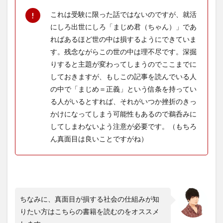
4
これは受験に限った話ではないのですが、就活
受験
にしろ出世にしろ「まじめ君（ちゃん）」であ
生が
ればあるほど世の中は損するようにできていま
学校
を休
す。残念ながらこの世の中は理不尽です。深掘
む場
りすると主題が変わってしまうのでここまでに
合に
注意
しておきますが、もしこの記事を読んでいる人
すべ
の中で「まじめ＝正義」という信条を持ってい
きこ
る人がいるとすれば、それがいつか挫折のきっ
と
かけになってしまう可能性もあるので鵜呑みに
5
してしまわないよう注意が必要です。（もちろ
受験
生が
ん真面目は良いことですがね）
学校
を休
む時
に使
える
理由
ちなみに、真面目が損する社会の仕組みが知
（口
実）
りたい方はこちらの書籍を読むのをオススメ
テン