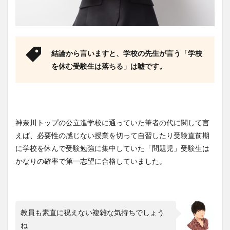
験生
は落
ち
る」
と脅
して
結論から言いますと、学校の先生が言う「学校
くる
を休む受験生は落ちる」は嘘です。
のか
2
受験
生が
学校
神奈川トップの公立進学校に通っていた筆者の代に関して言
を休
む２
えば、必要性の感じない授業を切って自習したり受験直前期
つの
に学校を休んで受験勉強に集中していた「問題児」受験生は
メリ
かなりの確率で第一志望に合格していました。
ット
2.1
移動
時間
や休
教員も素直に祝えない複雑な気持ちでしょう
憩時
ね
間が