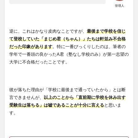
ない
管理人
分勉
強時
間が
増え
逆に、これはかなり皮肉なことですが、
最後まで学校を信じ
る
て登校していた「まじめ君（ちゃん）」たちは軒並み不合格
2.2
だった印象があります
。特に一番びっくりしたのは、筆者の
交流
が減
学年で一番頭の良かったA君（塾なし学校のみ）が第一志望の
るこ
大学に不合格だったことです。
とで
精神
的に
安定
する
彼が落ちた理由が「学校に最後まで通っていたから」とは断
3
言できませんが、
以上のことから「直前期に学校を休み出す
受験
受験生は落ちる」は嘘であることが十分に言える
と思いま
生が
す。
学校
を休
むデ
メリ
ット