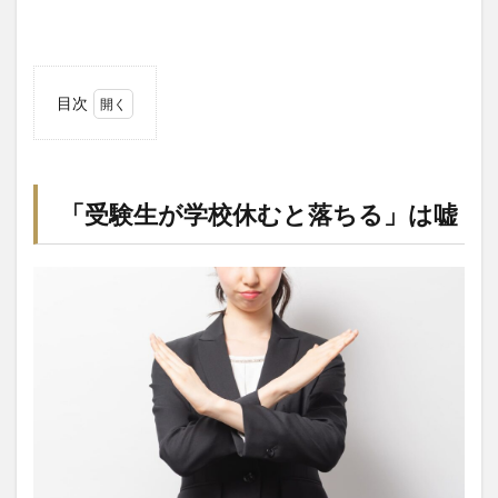
目次
1
「受
験生
が学
「受験生が学校休むと落ちる」は嘘
校休
むと
落ち
る」
は嘘
1.1
なぜ
学校
の先
生は
「直
前期
に休
む受