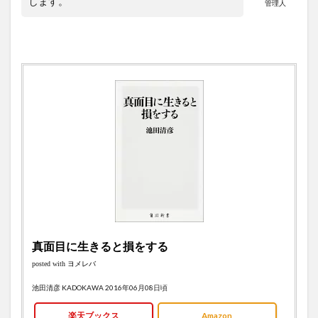
します。
管理人
プレ
6
まと
め
真面目に生きると損をする
posted with
ヨメレバ
池田清彦 KADOKAWA 2016年06月08日頃
楽天ブックス
Amazon