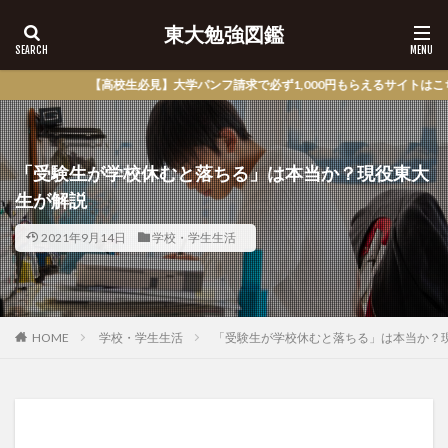
東大勉強図鑑
必見】大学パンフ請求で必ず1,000円もらえるサイトはこちら！参考書を買うお小
「受験生が学校休むと落ちる」は本当か？現役東大
生が解説
2021年9月14日
学校・学生生活
HOME
学校・学生生活
「受験生が学校休むと落ちる」は本当か？