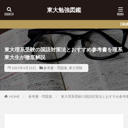
東大勉強図鑑
【高校生必見】大学パンフ請求で必ず
東大理系受験の国語対策法とおすすめ参考書を理系
東大生が徹底解説
2021年3月13日
参考書・問題集
,
東大受験
HOME
参考書・問題集
東大理系受験の国語対策法とおすすめ参考