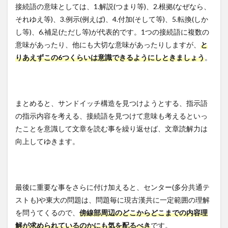
接続語の意味としては、1.解説(つまり等)、2.根拠(なぜなら、
それゆえ等)、3.例示(例えば)、4.付加(そして等)、5.転換(しか
し等)、6.補足(ただし等)が代表的です。1つの接続語に複数の
意味があったり、他にも大切な意味があったりしますが、
と
りあえずこの6つくらいは意識できるようにしときましょう
。
まとめると、サンドイッチ構造を見つけようとする、指示語
の指示内容を考える、接続語を見つけて意味も考えるといっ
たことを意識して文章を読む事を繰り返せば、文章読解力は
向上してゆきます。
最後に重要な事をさらに付け加えると、センター(多分共通テ
ストも)や東大の問題は、問題毎に現古漢共に一定範囲の理解
を問うてくるので、
傍線部周辺のどこからどこまでの内容理
解が求められているのかにも気を配るべき
です。