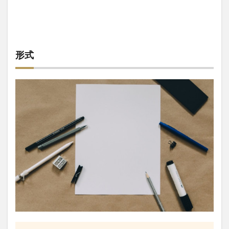
古文
2.3
漢文
3
形式
東大
理系
国語
対策
にお
すす
めな
参考
書・
問題
集
3.1
入試
漢字
マス
ター
1800+