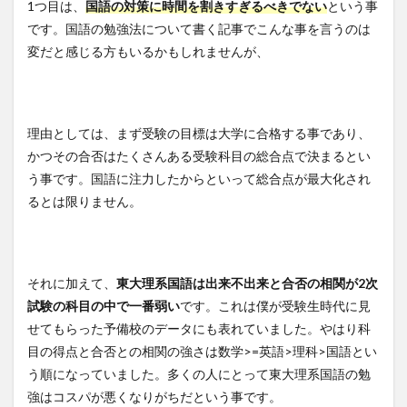
1つ目は、
国語の対策に時間を割きすぎるべきでない
という事
です。国語の勉強法について書く記事でこんな事を言うのは
変だと感じる方もいるかもしれませんが、
理由としては、まず受験の目標は大学に合格する事であり、
かつその合否はたくさんある受験科目の総合点で決まるとい
う事です。国語に注力したからといって総合点が最大化され
るとは限りません。
それに加えて、
東大理系国語は出来不出来と合否の相関が2次
試験の科目の中で一番弱い
です。これは僕が受験生時代に見
せてもらった予備校のデータにも表れていました。やはり科
目の得点と合否との相関の強さは数学>=英語>理科>国語とい
う順になっていました。多くの人にとって東大理系国語の勉
強はコスパが悪くなりがちだという事です。