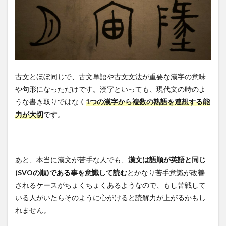
古文とほぼ同じで、古文単語や古文文法が重要な漢字の意味
や句形になっただけです。漢字といっても、現代文の時のよ
うな書き取りではなく
1つの漢字から複数の熟語を連想する能
力が大切
です。
あと、本当に漢文が苦手な人でも、
漢文は語順が英語と同じ
(SVOの順)である事を意識して読む
とかなり苦手意識が改善
されるケースがちょくちょくあるようなので、もし苦戦して
いる人がいたらそのように心がけると読解力が上がるかもし
れません。