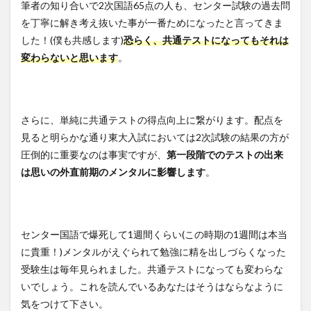
筆者の知り合いで2次国語65点の人も、センター試験の過去問
を丁寧に解き考え抜いた事が一番ためになったと言ってきま
した！(僕も共感します)
恐らく、共通テストになってもそれは
変わらないと思います
。
さらに、単純に共通テストの得点向上に繋がります。配点を
見ると明らかな通り東大入試においては2次試験の結果の方が
圧倒的に重要なのは事実ですが、
第一段階でのテストの出来
は思いの外直前期のメンタルに影響します
。
センター国語で爆死して1週間くらい(この時期の1週間は本当
に貴重！)メンタルがえぐられて勉強に精を出しづらくなった
受験生は毎年見られました。共通テストになっても変わらな
いでしょう。これを読んでいるあなたはそうはならなように
気をつけて下さい。