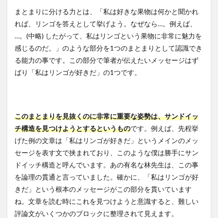
まとまりに分ける力とは、「私は好きな果物は何かと聞かれ
れば、リンゴを答えとして挙げよう。なぜなら…。例えば、
…。(中略) したがって、私はリンゴという果物に非常に魅力を
感じるのだ。」のような部分を1つのまとまりとして認識でき
る能力の事です。この部分で筆者が伝えたいメッセージはず
ばり「私はリンゴが好きだ」の1つです。
このまとまりを見抜くのに非常に重要な姿勢は、サンドイッ
チ構造を見つけようとするというもの
です。例えば、先程挙
げた例の文章は「私はリンゴが好きだ」というメインのメッ
セージを表す文で挟まれており、このような僕は勝手にサン
ドイッチ構造と呼んでいます。あの有名な林先生は、この事
を論理の貫通と言っていました。確かに、「私はリンゴが好
きだ」という根本のメッセージがこの部分を貫いています
ね。文章を読む時にこれを見つけようと意識すると、難しい
評論文がいくつかのブロックに整理されて見えます。