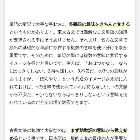
単語の暗記で大事な事1つに、
多義語の意味をきちんと覚える
というものがあります。東大古文では難解な古文単語の知識
が要求される事はそうありません。それより、色んな文章で
頻出の基礎的な単語に存在する複数の意味を使い分ける事が
重要です。そのために、暗記の際には複数の意味に共通する
イメージを掴むと良いです。例えば、「おぼつかなし」なら
1.はっきりしない、2.待ち遠しい、3.不安だ、の3つの意味が
ありますが、「ぼんやり」という共通のイメージさえ頭に入
れておけば、+の意味で使われていれば待ち遠しい、-の文脈
から不安だ、+も-もないならはっきりしないという意味ぇ使
われているのだとその場で対応できます。
古典文法の勉強で大事なのは、
まず助動詞の意味から覚え始
める
という事です。日本語は一般的に文の最後の方が重要な