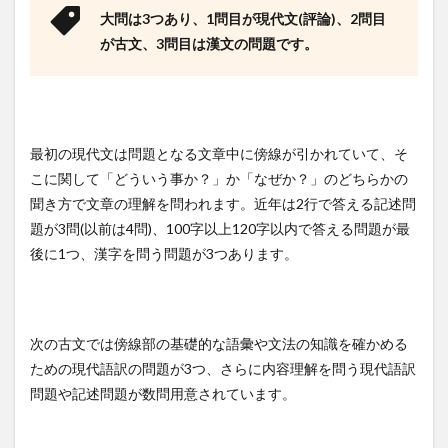
3.2
大問は3つあり、1問目が現代文(評論)、2問目
セン
が古文、3問目は漢文の問題です。
ター
試験
の過
去問
3.3
東進
最初の現代文は問題となる文章中に傍線が引かれていて、そ
東大
こに関して「どういう事か？」か「なぜか？」のどちらかの
特進
聞き方で文章の理解を問われます。近年は2行で答える記述問
の林
先生
題が3問(以前は4問)、100字以上120字以内で答える問題が最
の講
後に1つ、漢字を問う問題が3つあります。
座
3.4
読ん
で見
次の古文では傍線部の基礎的な語彙や文法の知識を確かめる
て覚
える
ための現代語訳の問題が3つ、さらに内容理解を問う現代語訳
重要
問題や記述問題が数問用意されています。
古文
単語
315