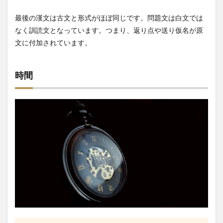
3.5
最後の漢文は古文と形式がほぼ同じです。問題文は白文では
ステ
ップ
なく訓読文となっています。つまり、返り点や送り仮名が原
アッ
文に付加されています。
プノ
ート
30古
典文
時間
法基
礎ド
リル
3.6
東大
古典
問題
集
3.7
漢文
ヤマ
のヤ
マ
4