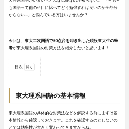
大理系国語がいまいちどんな試験なのか知らない…」「そもそ
も国語って他の科目に比べてどう勉強すれば良いのか全然分
からない…」と悩んでいる方はいませんか？
今回は、
東大二次国語で50点台を叩き出した現役東大生の筆
者
が東大理系国語の対策方法を紹介したいと思います！
目次
1
東大
理系
国語
東大理系国語の基本情報
の基
本情
報
東大理系国語の具体的な対策法などを解説する前にまずは基
1.1
本情報から確認しておきます。これを確認するのとしないの
形式
とでは効率性が大きく変わってきますからね。