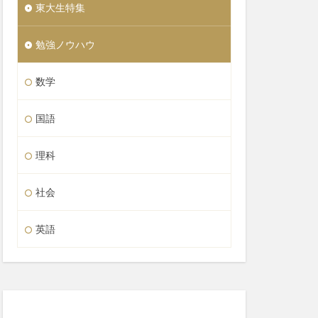
東大生特集
勉強ノウハウ
数学
国語
理科
社会
英語