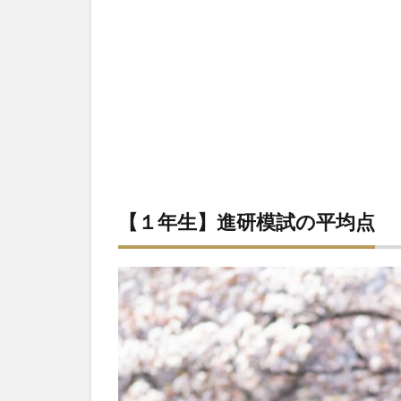
年
生】
進研
模試
の平
均点
1.2
高２
進研
模試
の平
【１年生】進研模試の平均点
均点
1.3
高３
進研
模試
の平
均点
2