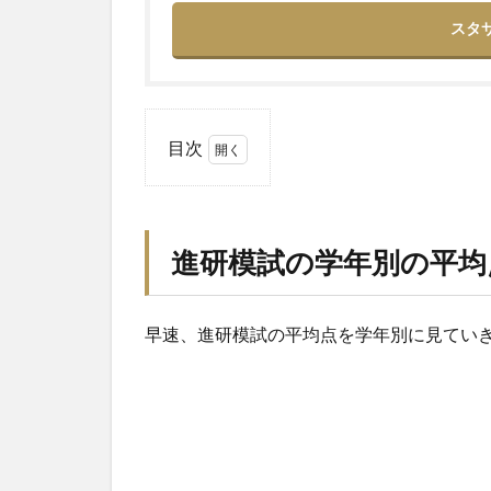
スタ
目次
1
進研
模試
の学
進研模試の学年別の平均
年別
の平
均点
早速、進研模試の平均点を学年別に見てい
はど
れく
ら
い？
1.1
【１