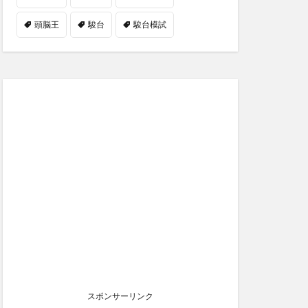
頭脳王
駿台
駿台模試
スポンサーリンク