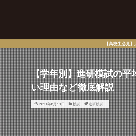
【高校生必見】大学パンフ請求で必
【学年別】進研模試の平
い理由など徹底解説
2021年8月13日
模試
進研模試