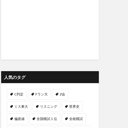
人気のタグ
C判定
Fラン大
Z会
ミス東大
リスニング
世界史
偏差値
全国模試１位
全統模試