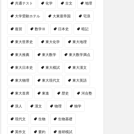
共通テスト
化学
古文
地理
大学受験ホテル
大東亜帝国
宅浪
復習
数学Ⅲ
日本史
暗記
東大世界史
東大化学
東大地理
東大推薦
東大数学
東大数学満点
東大日本史
東大模試
東大漢文
東大物理
東大現代文
東大英語
東大首席
東進
歴史
河合塾
浪人
漢文
物理
独学
現代文
生物
生物基礎
英作文
要約
進研模試