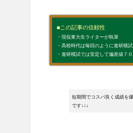
■この記事の信頼性
・現役東大生ライターが執筆
・高校時代は毎回のように進研模試
・進研模試では安定して偏差値７０
短期間でコスパ良く成績を
です↓↓↓