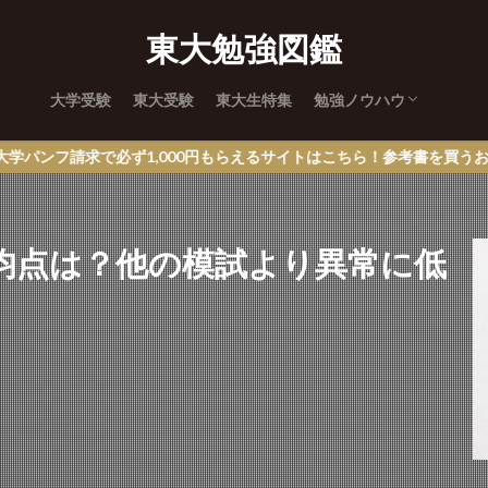
東大勉強図鑑
大学受験
東大受験
東大生特集
勉強ノウハウ
英語
数学
国語
理科
社会
ず1,000円もらえるサイトはこちら！参考書を買うお小遣いの足しに
均点は？他の模試より異常に低