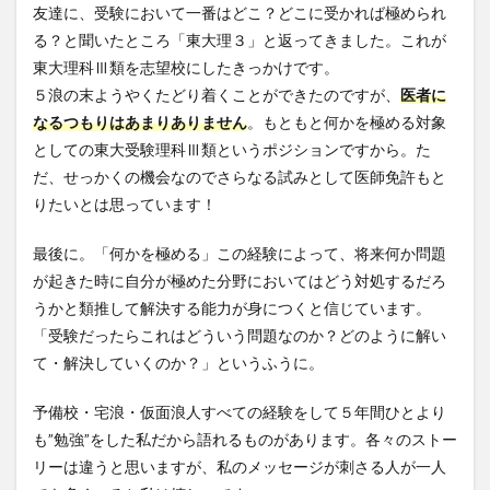
友達に、受験において一番はどこ？どこに受かれば極められ
る？と聞いたところ「東大理３」と返ってきました。これが
東大理科Ⅲ類を志望校にしたきっかけです。
５浪の末ようやくたどり着くことができたのですが、
医者に
なるつもりはあまりありません
。もともと
何かを極める対象
としての東大受験理科Ⅲ類
というポジションですから。た
だ、せっかくの機会なのでさらなる試みとして医師免許もと
りたいとは思っています！
最後に。「何かを極める」この経験によって、将来何か問題
が起きた時に自分が極めた分野においてはどう対処するだろ
うかと類推して解決する能力が身につくと信じています。
「
受験だったらこれはどういう問題なのか？
どのように解い
て・解決していくのか？」というふうに。
予備校・宅浪・仮面浪人すべての経験をして５年間ひとより
も”勉強”をした私だから語れるものがあります。各々のストー
リーは違うと思いますが、私のメッセージが刺さる人が一人