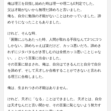
俺は理三を目指し始めた時は理一や理二もE判定でした。
父は才能がないから無理だ諦めろと言いました。
俺も、自分に勉強の才能がないことはわかっていました。諦
めそうになったこともありました。
けれど、そんな時、
「困難にぶちあたった時、人間が取れる手段なんて2つに1つ
しかない。諦めちゃえば楽だけど、カッコ悪いだろ。諦めき
れずにジタバタもがき苦しむのは全然カッコ悪いことじゃな
い。」という言葉に出会いました。
その言葉に励まされ、俺は、自分はできるんだと自分で自分
を諦めず、そして天才しか合格することができないと言われ
る理三に合格しました。
俺は、生まれつきの才能はありません。
けれど、天才に「なる」ことはできました。 天才とは、自分
は天才なんだと言い聞かせ、その言葉に恥じないよう努力す