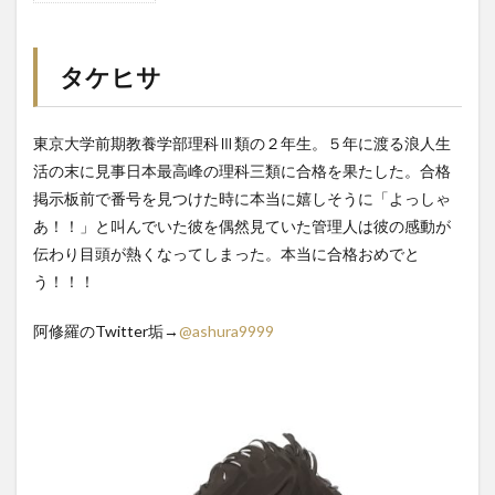
タケ
ヒサ
タケヒサ
1.1
若い
時に
何か
東京大学前期教養学部理科Ⅲ類の２年生。５年に渡る浪人生
を極
活の末に見事日本最高峰の理科三類に合格を果たした。合格
めよ
う
掲示板前で番号を見つけた時に本当に嬉しそうに「よっしゃ
あ！！」と叫んでいた彼を偶然見ていた管理人は彼の感動が
2
日常
伝わり目頭が熱くなってしまった。本当に合格おめでと
化学
う！！！
3
家庭
阿修羅のTwitter垢→
@ashura9999
教師
募集
4
冊子
『東大
生図
鑑』大