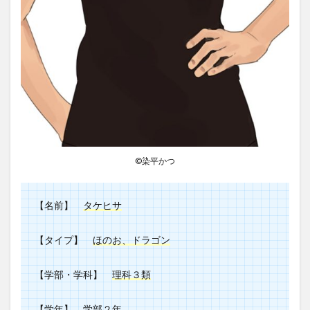
©️染平かつ
【名前】
タケヒサ
【タイプ】
ほのお、ドラゴン
【学部・学科】
理科３類
【学年】
学部２年