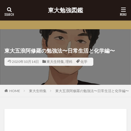
東大勉強図鑑
【高校生必見】大学パンフ
東大五浪阿修羅の勉強法〜日常生活と化学編〜
2020年10月14日
東大生特集
,
理科
化学
HOME
東大生特集
東大五浪阿修羅の勉強法〜日常生活と化学編〜