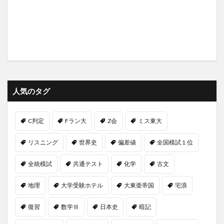
人気のタグ
C判定
Fラン大
Z会
ミス東大
リスニング
世界史
偏差値
全国模試１位
全統模試
共通テスト
化学
古文
地理
大学受験ホテル
大東亜帝国
宅浪
復習
数学Ⅲ
日本史
暗記