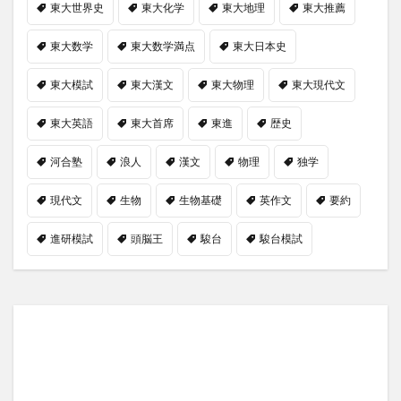
東大世界史
東大化学
東大地理
東大推薦
東大数学
東大数学満点
東大日本史
東大模試
東大漢文
東大物理
東大現代文
東大英語
東大首席
東進
歴史
河合塾
浪人
漢文
物理
独学
現代文
生物
生物基礎
英作文
要約
進研模試
頭脳王
駿台
駿台模試