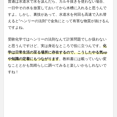
普通は水道水で水を汲んだら、カルキ抜きを使わない場合、
一日中その水を放置しておいてから水槽に入れると思うんで
すよ。しかし、裏技があって、水道水を何回も高速で入れ替
えると”ヘンリーの法則”で金魚にとって有害な物質が抜けるん
ですよね。
受験化学ではヘンリーの法則なんて計算問題でしか扱わない
と思うんですけど、実は身近なところで役に立つんです。
化
学は日常生活の至る場所に存在する
ので、こうしたやる気up
や知識の定着にもつながります
。教科書には載っていない変
なこととかも気晴らしに調べてみると楽しいかもしれないで
すね！