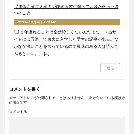
【後悔】東京大学を受験する前に知っておきたかった３
つのこと
2020年10月4日 3:28 AM
[…] １年遅れることは全然珍しくないんだよな。（当サ
イトには五浪して東大に入学した学生の記事がある。な
かなか深いことを言っているので興味のある人は読んで
みるといい。） […]
返信
コメントを書く
メールアドレスが公開されることはありません。
※
が付いている欄は必
須項目です
コメント
※